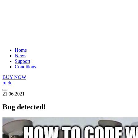
Home
News
Support
Сonditions
BUY NOW
ru
de
21.06.2021
Bug detected!